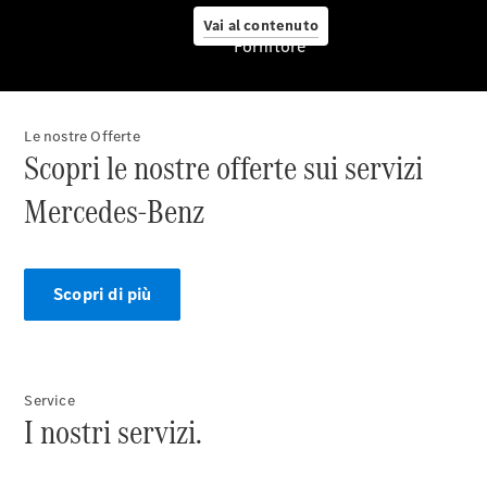
Vai al contenuto
Fornitore
Le nostre Offerte
Pneumatici
Scopri le nostre offerte sui servizi
Originali
Mercedes-
Mercedes-Benz
Benz
Prodotti
Car Care
per la cura
Scopri di più
dell'auto
Ricambi
Originali,
Reman e
StarParts
Service
I nostri servizi.
Servizi
digitali
Mercedes-