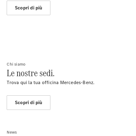
Benz
Assistenza
Scopri di più
stradale
Accessori
Originali
Collection
Richiami in
corso
Libretti
d'istruzione
Chi siamo
d'uso
Le nostre sedi.
Trova qui la tua officina Mercedes-Benz.
Scopri di più
Chi siamo
News